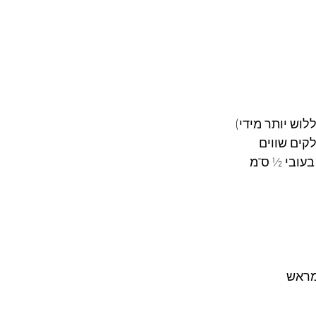
לוש יותר מידי)
עובי ½ ס"מ 
מראש