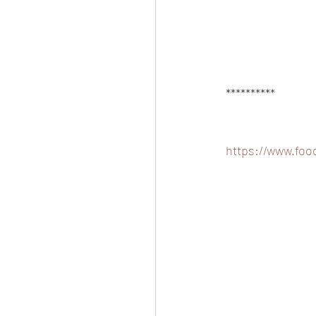
**********