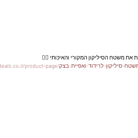
ת את משטח הסיליקון המקורי והאיכותי 👇🏽
https://www.foodeals.co.il/product-pa/משטח-סיליקון-לרידוד-ואפיית-בצק