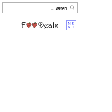
ME
NU