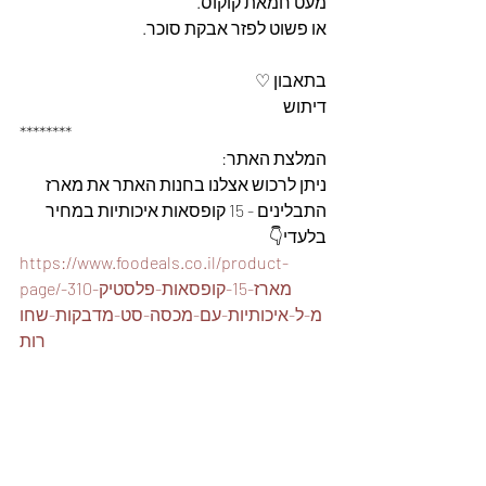
מעט חמאת קוקוס.
או פשוט לפזר אבקת סוכר.
בתאבון ♡
דיתוש
********
המלצת האתר: 
ניתן לרכוש אצלנו בחנות האתר את מארז 
התבלינים - 15 קופסאות איכותיות במחיר 
בלעדי👇
https://www.foodeals.co.il/product-
page/מארז-15-קופסאות-פלסטיק-310-
מ-ל-איכותיות-עם-מכסה-סט-מדבקות-שחו
רות