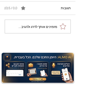
תגובות
0.0 / 5 ‏(0)
מתכון מנצח עוגת מייפל
מזמינים אותך לדרג ולהגיב...
שוקולד בחושה וקלה - זיוה
כהן