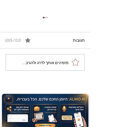
תגובות
0.0 / 5 ‏(0)
מתכון מנצח עוגת מייפל
מזמינים אותך לדרג ולהגיב...
שוקולד בחושה וקלה - זיוה
כהן