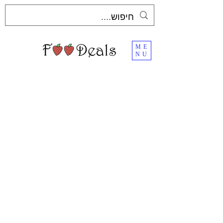
ME
NU