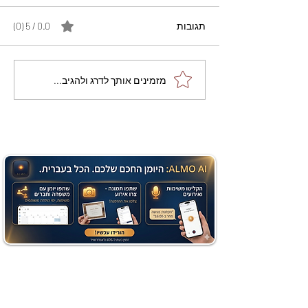
תגובות
0.0 / 5 ‏(0)
מתכון מנצח עוגת מייפל
מזמינים אותך לדרג ולהגיב...
שוקולד בחושה וקלה - זיוה
כהן