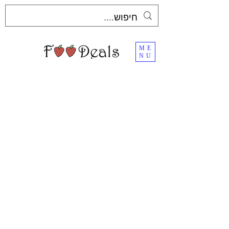
ME
NU