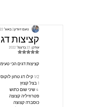
נועם זיגדון
2 באוג׳ 2022
קציצות דגים
עודכן:
23 בדצמ׳ 2022
דירוג של NaN מתוך 5 כוכבים
קציצות דגים הכי טעימות
1/2 קילו דג טחון לוקוס או בקלה ונסיכת הנילוס
1 בצל קצוץ
 4 שיני שום כתוש
פטרוזיליה קצוצה 
כוסברה קצוצה