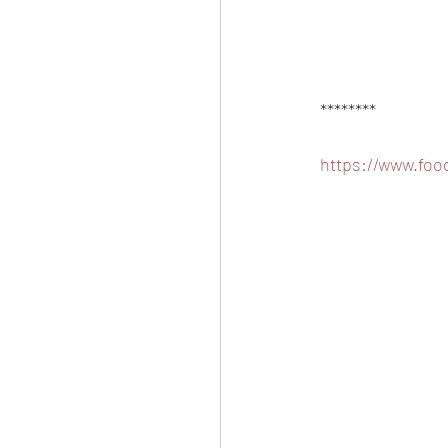
********