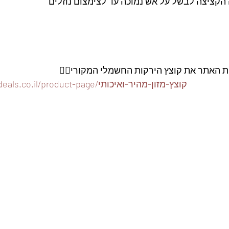
הקציצה לבשל על אש נמוכה עד לצימצום נוזלים 
ות האתר את קוצץ הירקות החשמלי המקורי👇🏽
https://www.foodeals.co.il/product-page/קוצץ-מזון-מהיר-ואיכותי