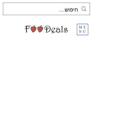
ME
NU