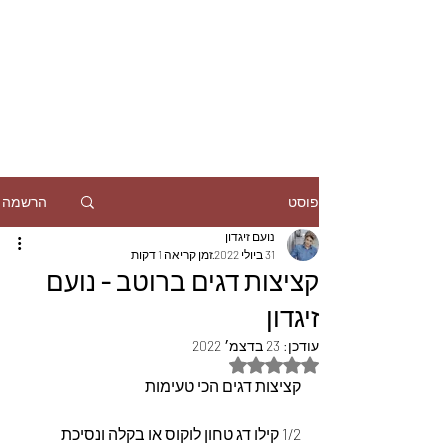
הרשמה
פוסט
נועם זיגדון
31 ביולי 2022
זמן קריאה 1 דקות
קציצות דגים ברוטב - נועם
זיגדון
עודכן:
23 בדצמ׳ 2022
דירוג של NaN מתוך 5 כוכבים
קציצות דגים הכי טעימות
1/2 קילו דג טחון לוקוס או בקלה ונסיכת 