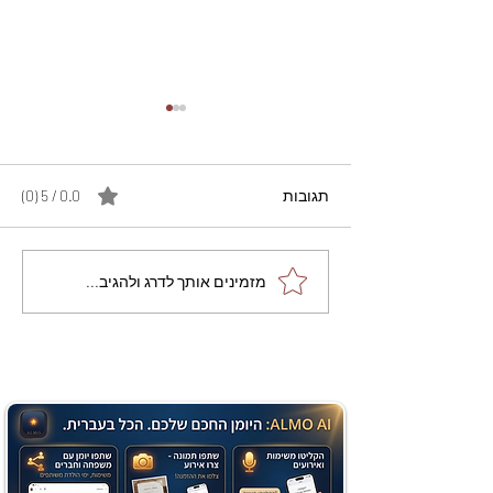
תגובות
0.0 / 5 ‏(0)
מתכון מנצח עוגת מייפל
מזמינים אותך לדרג ולהגיב...
שוקולד בחושה וקלה - זיוה
כהן