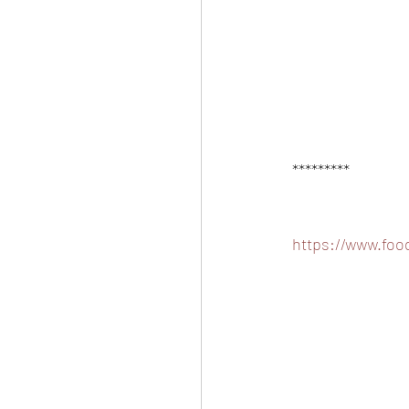
*********