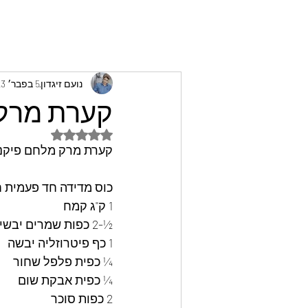
נועם זיגדון
5 בפבר׳ 2023
קערת מרק מ
דירוג של NaN מתוך 5 כוכבים
קערת מרק מלחם פיקנטי 
כוס מדידה חד פעמית 
1 ק"ג קמח
½-2 כפות שמרים יבשים
1 כף פיטרוזליה יבשה 
¼ כפית פלפל שחור 
¼ כפית אבקת שום 
2 כפות סוכר