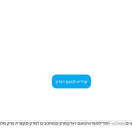
קרדיט לנועם זיגדון
ים
FooDeals
פודילס
פרווה
נועם זיגדון
מרקים
מתכונים למרקים
קערת מרק מלח