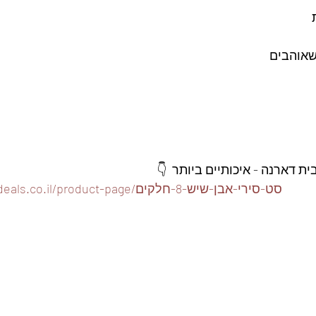
 
אוהבים 
 דארנה - איכותיים ביותר  👇
https://www.foodeals.co.il/product-page/סט-סירי-אבן-שיש-8-חלקים