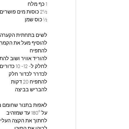
1 כף מלח
½'2 כוסות מים פושרים
½ כוס שמן 
לשים בתחתית הקערה א
להוסיף מעל את הקמח 
להתפיח 
להוריד אוויר ושוב להת
לחלק ל- 12- 10 כדורים 
לכדרר לכדור חלק 
להתפיח 20 דקות 
להבריש בביצה 
לאפות בתנור שחומם 
על 180° עד שמזהיב 
לחתוך את הקצה העליון
לרוקן את התוכן 