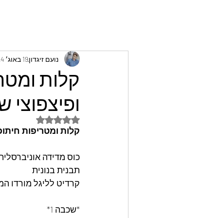
נועם זיגדון
19 באוג׳ 2024
קלות ומטר
ופיצפוצי ש
דירוג של NaN מתוך 5 כוכבים
קלות ומטריפות חיתוכי
כוס מדידה אוניברסלית 
תבנית בנונית 
קרדיט לליגל מורדו ה
*שכבה 1*