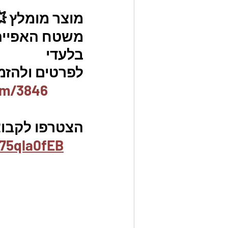
מוצר מומלץ 
משטח האפייה ה
בלעדי
לפרטים ולהזמנו
em/3846
הצטרפו לקבוצת
75qla0fEB