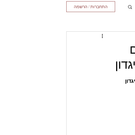
התחברות / הרשמה
דון
דון