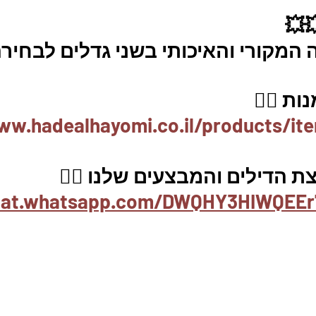
💥
מקורי והאיכותי בשני גדלים לבחירה
ת 👇🏼
ww.hadealhayomi.co.il/products/it
 הדילים והמבצעים שלנו 👇🏽
chat.whatsapp.com/DWQHY3HIWQEEr