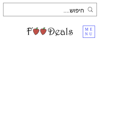
ME
NU