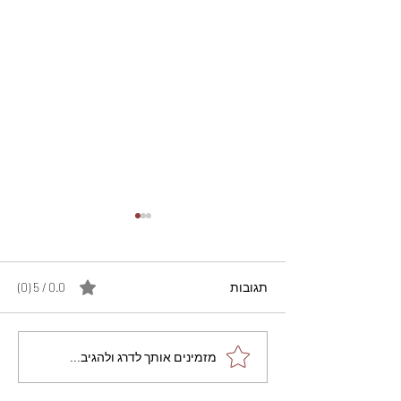
תגובות
0.0 / 5 ‏(0)
מתכון מנצח עוגת מייפל
מזמינים אותך לדרג ולהגיב...
שוקולד בחושה וקלה - זיוה
כהן