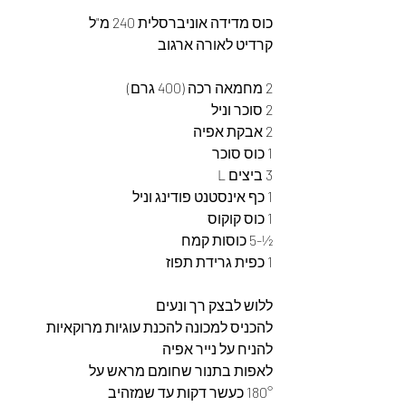
כוס מדידה אוניברסלית 240 מ"ל 
קרדיט לאורה ארגוב 
2 מחמאה רכה (400 גרם)
2 סוכר וניל
2 אבקת אפיה
1 כוס סוכר
3 ביצים L
1 כף אינסטנט פודינג וניל
1 כוס קוקוס
½-5 כוסות קמח 
1 כפית גרידת תפוז
ללוש לבצק רך ונעים 
להכניס למכונה להכנת עוגיות מרוקאיות 
להניח על נייר אפיה 
לאפות בתנור שחומם מראש על 
180° כעשר דקות עד שמזהיב 