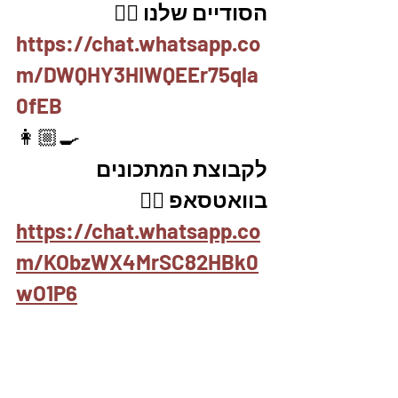
הסודיים שלנו 👇🏼
https://chat.whatsapp.co
m/DWQHY3HIWQEEr75qla
0fEB
👩🏼‍🍳
לקבוצת המתכונים 
בוואטסאפ 👇🏽
https://chat.whatsapp.co
m/KObzWX4MrSC82HBk0
wO1P6