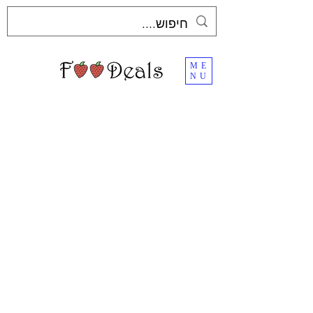
ME
NU