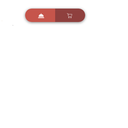
i
X
ברכות ואיחולים - אפליקציית הברכות של ישראל
ברכות ליום הולדת, ברכות
לחגים, ברכות לאירועים ועוד!
הורידו בחינם עכשיו ושלחו
ברכה לאהובים
הורדה