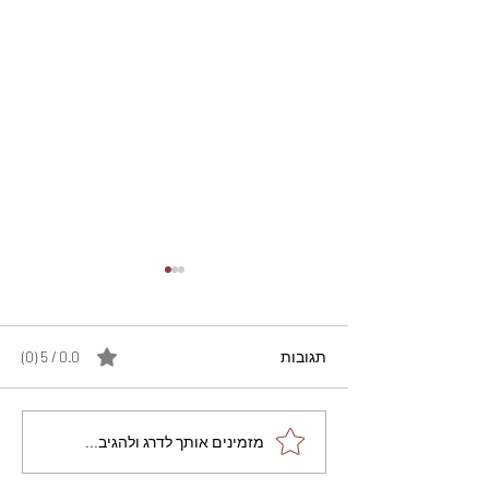
תגובות
0.0 / 5 ‏(0)
מתכון מנצח עוגת מייפל
מזמינים אותך לדרג ולהגיב...
שוקולד בחושה וקלה - זיוה