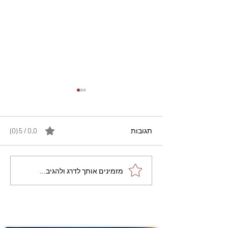
תגובות
0.0 / 5 ‏(0)
מתכון מנצח עוגת מייפל
מזמינים אותך לדרג ולהגיב...
שוקולד בחושה וקלה - זיוה
כהן