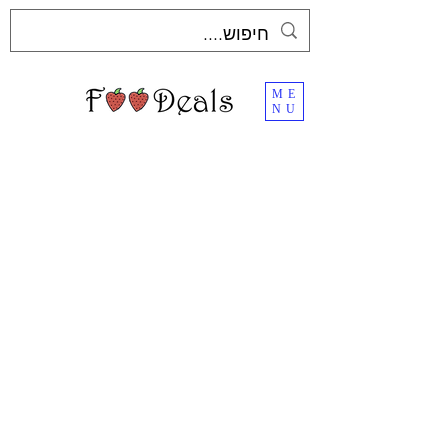
ME
NU