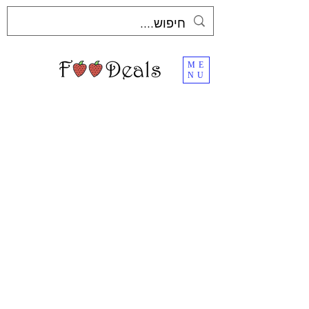
ME
NU