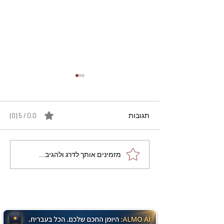
תגובות
0.0 / 5 ‏(0)
מתכון מנצח עוגת מייפל
מזמינים אותך לדרג ולהגיב...
שוקולד בחושה וקלה - זיוה
כהן