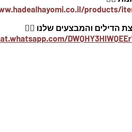
ww.hadealhayomi.co.il/products/it
 הדילים והמבצעים שלנו 👇🏽
chat.whatsapp.com/DWQHY3HIWQEEr