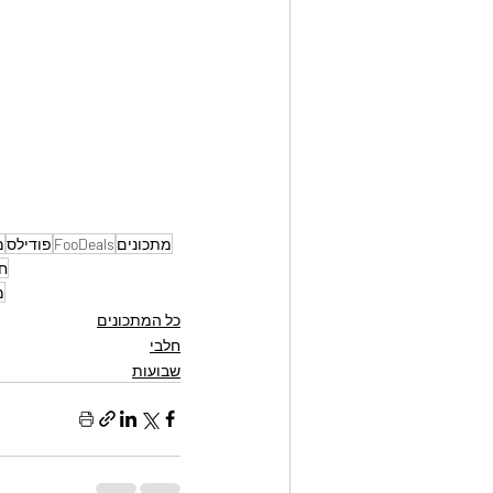
מתכונים
FooDeals
פודילס
מ
ח
מ
כל המתכונים
חלבי
שבועות