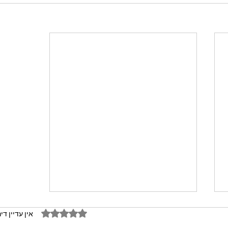
דירוג של 0 מתוך 5 כוכבים
אין עדיין די