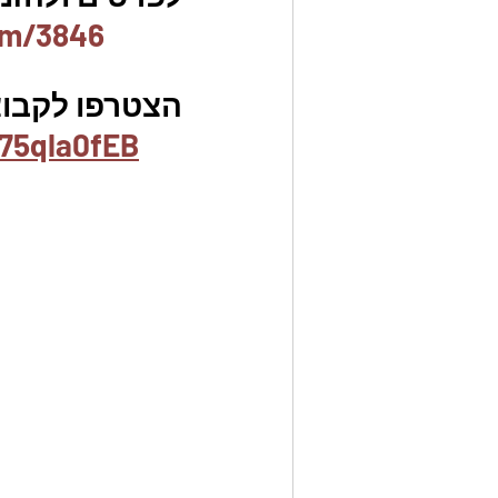
em/3846
הצטרפו לקבוצת
75qla0fEB