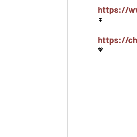
https://w
⏬
https://
💖