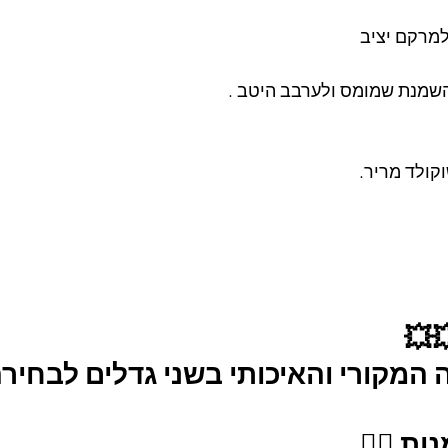
השמנת שמומס ולערבב היטב .
💥
מקורי והאיכותי בשני גדלים לבחירה
ת 👇🏼