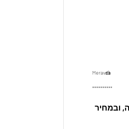
Merav🍰
**********
, ובמחיר 