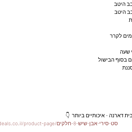
ב היטב 
 שעה 
ם בסוף הבישול 
ננת 
 דארנה - איכותיים ביותר  👇
https://www.foodeals.co.il/product-page/סט-סירי-אבן-שיש-8-חלקים