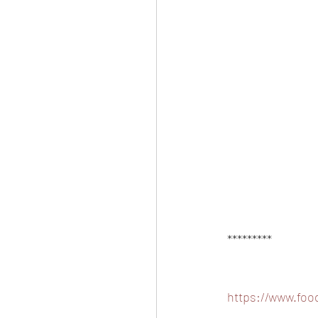
*********