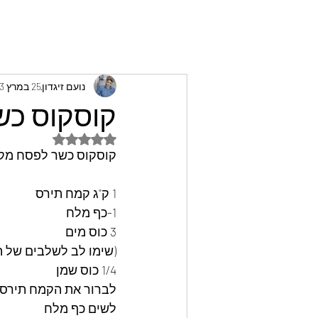
נועם זיגדון
25 במרץ 2023
קוסקוס כשר
דירוג של NaN מתוך 5 כוכבים
קוסקוס כשר לפסח מקמח
1 ק"ג קמח תירס
1-כף מלח
3 כוס מים 
(שימו לב לשלבים של ה
1/4 כוס שמן
לברור את הקמח תירס 
לשים כף מלח 