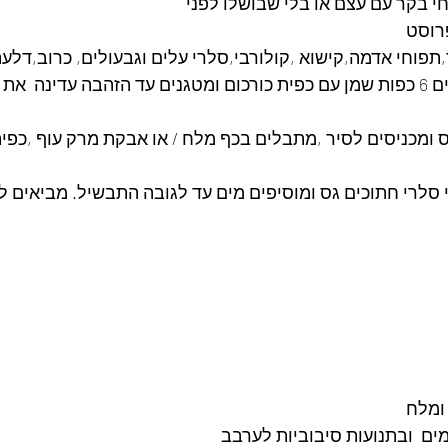
תחי בקר עם עצם או בלי שבושלו לפני 
פרוסט
,תפוחי אדמה,קישוא ,קולורבי,סלרי עלים וגבעולים, כרוב,דלע
~ בסיר קוסקוס מחממים 6 כפות שמן עם כפית כורכום ומטגנים עד הזהבה עדינה  
גס ומכניסים לסיר ,מתבלים בכף מלח / או אבקת מרק עוף ,כפי
י סלרי חתוכים גס ומוסיפים מים עד לגובה התבשיל. מביאים ל
ומלח