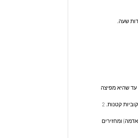
דות שעה.
עד שהיא מפיצה 
~ מוסיפים לסיר ומטגנים :2 כוסות חומוס סנפרוסט ,עגבניה גדולה ועסיסית חתוכה לקוביות קטנות, 2 
דמה) ומחזירים 