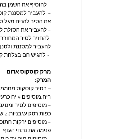
~ להוסיף את השמן בה
~  להעביר למסננת קוס
את הסיר להניח מעל סי
︎~ להעביר את הסולת לקערה,להוסיף 2 כוסות מים
︎ להחזיר לסיר המחורר
︎להעביר למסננת ולסנן
︎ ~ להגיש חם בצלחת קו
מרק קוסקוס אדום
המרק:
~ בסיר קוסקוס מחממים
ריח.מוסיפים 4 יח כרעיים עוף טרי ומטגנים עד הזהבה מכל צד. מוציאים ומניחים בצד
כפות רסק עגבניות,2 שיני שום חצויות 
~ מוסיפים ירקות חתוכי
פנימה את נתחי העוף
~ מוסיפים מים עד כיסו