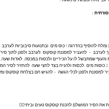
︎ ~ בקערה לערבב סולת ומלח להוסיף בהדרגה 1 כוס מים  ובתנועות סיבוב
לערבב  ~  להעביר למסננת קוסקוס ,לערבב ולסנן לתוך סיר 
 והעוף שמתבשל לו על הכיריים ולכסות במכסה. לאדות שעה. ︎
הסולת לקערה,להוסיף 2 כוסות מים ,לכסות ולהניח בצד לחצי שעה ︎ להחזיר לסיר
ר למסננת ולסנן לכלי הגשה ︎ ~ להגיש חם בצלחת קוסקוס ומע
ות את הסיר המושלם להכנת קוסקוס טעים וביתי👇🏼