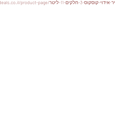
https://www.foodeals.co.il/produ/סיר-אידוי-קוסקוס-3-חלקים-11-ליטר