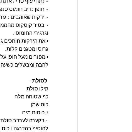
~ נתחי עוף טרי / או נ
~ חופן נדיב חומוס סנ
~ ירקות שאוהבים : גזר
וגרגירי החומוס .
▪︎ את הירקות חותכים 
גרוס ומטגנים קלות.
▪︎ מפזרים מעל חופן על
להבה ומבשלים כשעה 
 לסולת :
קילו סולת
כף שטוחה מלח
כוס שמן
3 כוסות מים 
~ בקערה לערבב סולת 
להוסיף בהדרגה 1 כוס מים  ובתנועות סיבוביות לערבב 