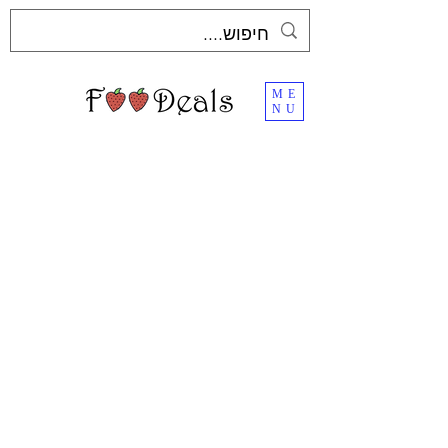
ME
NU