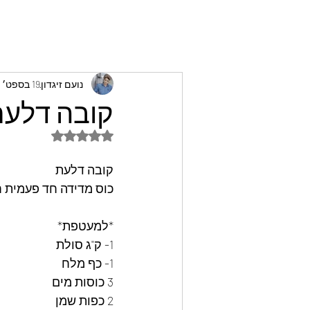
נועם זיגדון
19 בספט׳ 2022
קובה דלעת 
דירוג של NaN מתוך 5 כוכבים
קובה דלעת
כוס מדידה חד פעמית 
*למעטפת* 
1- ק"ג סולת 
1- כף מלח
3 כוסות מים 
2 כפות שמן 