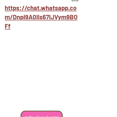
https://chat.whatsapp.co
m/Dnpi9A0Iis67lJVym9BO
Ff