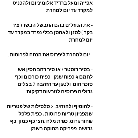
אפייה ומעל ברדיד אלומיניום ולהכניס 
למקרר עד יום למחרת
- את הנוזלים בהם התבשל הבשר ( ציר 
בקר ) לסנן ולאחסן בכלי נפרד במקרר עד 
יום למחרת 
- יום למחרת ליפרוס את הנתח לפרוסות .
- בסיר רוסטר / או סיר רחב חסין אש 
לחמם 4 כפות שמן , כפית כורכום וכף 
סוכר חום  ולטגן עד הזהבה 2 בצלים 
גדולים פרוסים לטבעות דקיקות 
- להוסיף ולהזהיב  2 סלסילות של פטריות 
שמפניון טריות פרוסות , כפית פלפל 
שחור גרוס, כפית מלח ,חצי כף כמון ,כף 
גדושה  פפריקה מתוקה בשמן