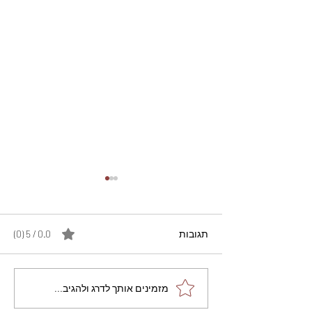
תגובות
0.0 / 5 ‏(0)
מתכון מנצח עוגת מייפל
מזמינים אותך לדרג ולהגיב...
שוקולד בחושה וקלה - זיוה