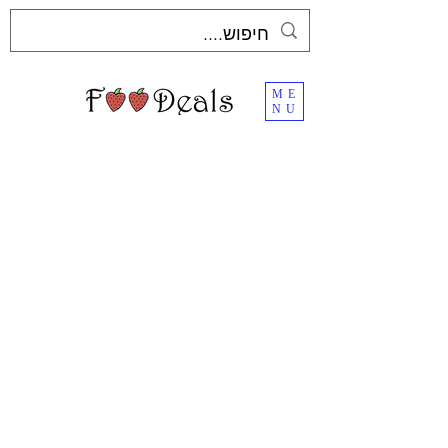
ME
NU