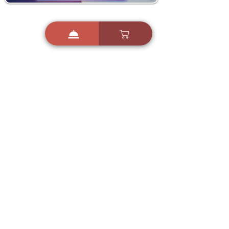
i
X
ברכות ואיחולים - אפליקציית הברכות של ישראל
ברכות ליום הולדת, ברכות
לחגים, ברכות לאירועים ועוד!
הורידו בחינם עכשיו ושלחו
ברכה לאהובים