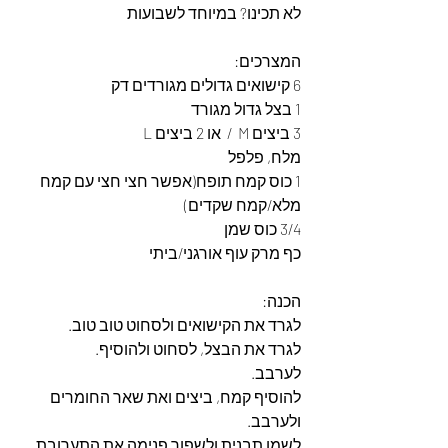
לא תכינו? במיוחד לשבועות
המצרכים:  
6 קישואים גדולים מגורדים דק
1 בצל גדול מגורד
3 ביצים M  /  או 2 ביצים L
מלח, פלפל
1 כוס קמח תופח(אפשר חצי חצי עם קמח 
מלא/קמח שקדים)
3/4 כוס שמן
כף מרק עוף אורגני/ביתי
הכנה:
לגרד את הקישואים ולסחוט טוב טוב.
לגרד את הבצל, לסחוט ולהוסיף.
לערבב.
להוסיף קמח, ביצים ואת שאר החומרים 
ולערבב.
לשמן תבנית ולשפוך פנימה את התערובת.