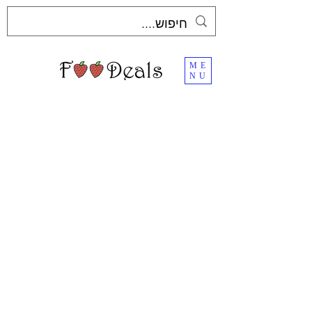
ME
NU