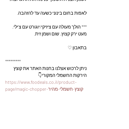
לאפות בחום בינוני כשעה עד להזהבה.
*** הולך מעולה עם ציזיקי/יוגורט עם צ'ילי, 
מעט ירק קצוץ, שום ושמן זית.
בתאבון ♡
*********
ניתן לרכוש אצלנו בחנות האתר את קוצץ 
הירקות החשמלי המקורי👇
https://www.foodeals.co.il/product-
page/magic-chopper-קוצץ-חשמלי-מהיר