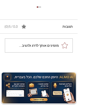
תגובות
0.0 / 5 ‏(0)
מתכון מנצח עוגת מייפל
מזמינים אותך לדרג ולהגיב...
שוקולד בחושה וקלה - זיוה
כהן