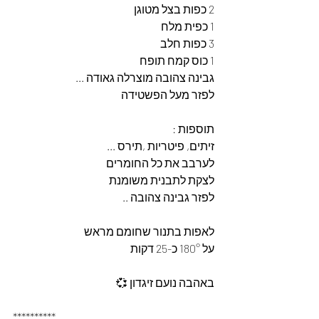
2 כפות בצל מטוגן
1 כפית מלח
3 כפות חלב
1 כוס קמח תופח 
גבינה צהובה מוצרלה גאודה ...
לפזר מעל הפשטידה
תוספות : 
זיתים, פיטריות ,תירס ...
לערבב את כל החומרים 
לצקת לתבנית משומנת 
לפזר גבינה צהובה ..
לאפות בתנור שחומם מראש 
על 180° כ-25 דקות 
באהבה נועם זיגדון 💞
**********