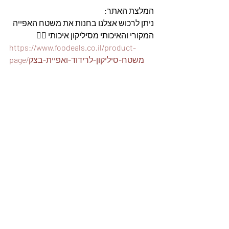
המלצת האתר: 
ניתן לרכוש אצלנו בחנות את משטח האפייה 
המקורי והאיכותי מסיליקון איכותי 👇🏽
https://www.foodeals.co.il/product-
page/משטח-סיליקון-לרידוד-ואפיית-בצק