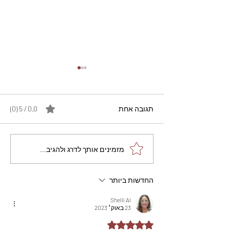
תגובה אחת
0.0 / 5 ‏(0)
מתכון מנצח עוגת מייפל
מזמינים אותך לדרג ולהגיב...
שוקולד בחושה וקלה - זיוה
כהן
החדשות ביותר
Shelli Al
23 באוק׳ 2023
דירוג של 5 מתוך 5 כוכבים