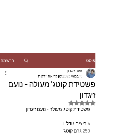
הרשמה
פוסט
נועם זיגדון
18 במאי 2023
זמן קריאה 1 דקות
פשטידת קוטג' מעולה - נועם
זיגדון
דירוג של NaN מתוך 5 כוכבים
פשטידת קוטג' מעולה - נועם זיגדון
4 ביצים גודל L
250 גרם קוטג'