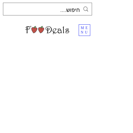
ME
NU