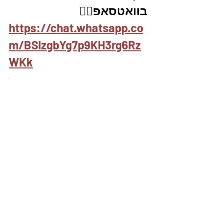
בוואטסאפ👇🏽
https://chat.whatsapp.co
m/BSlzgbYg7p9KH3rg6Rz
WKk
.