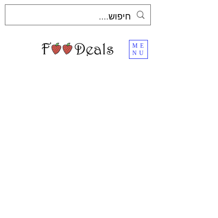
ME
NU