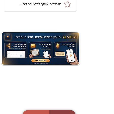
מתכון מנצח עוגת מייפל
מזמינים אותך לדרג ולהגיב...
שוקולד בחושה וקלה - זיוה
כהן