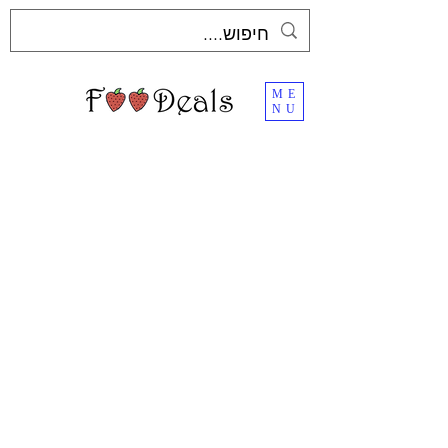
ME
NU