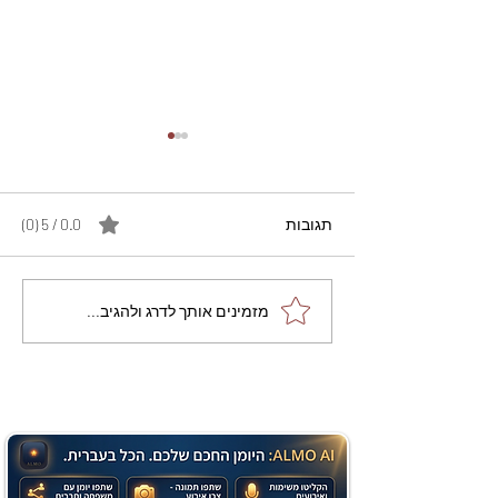
תגובות
0.0 / 5 ‏(0)
מתכון מנצח עוגת מייפל
מזמינים אותך לדרג ולהגיב...
שוקולד בחושה וקלה - זיוה
כהן