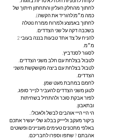
לקחת לחמניות חלה לא טריות בזוגות,
לחתוך מהחלק העליון והתחתון חיתוך של 
כמה מ״מ(להוריד את הקשה),
לחתוך באמצע ולמרוח ממרח נוטלה 
בשכבה דקה על שני הצדדים,
להניח על צד אחד טבעות בננה בעובי 2 
מ״מ,
לסגור לסנדביץ,
לטבול בצלחת עם חלב משני הצדדים,
לטבול בצלחת עם ביצה מקושקשת משני 
הצדדים,
לחמם במחבת מעט שמן,
לטגן משני הצדדים להעביר לנייר סופג,
לפזר אבקת סוכר ולהתחיל בשחיתות 
ובתאבון.
הי היי הייי אוהבים לבשל ולאכול!.
ביקור מעקב ולייייק בבלוג שלי יעשיר אתכם 
באלפי מתכונים טעימים מעניינים ופשוטים 
אהבתם ? שתפו וספרו לחבריכם.