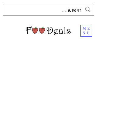
ME
NU