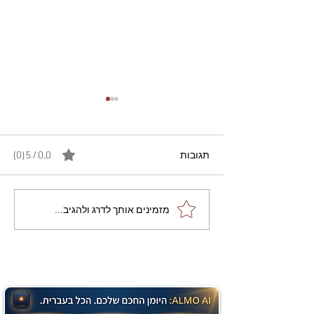
תגובות
0.0 / 5 ‏(0)
מתכון מנצח עוגת מייפל
מזמינים אותך לדרג ולהגיב...
שוקולד בחושה וקלה - זיוה
כהן