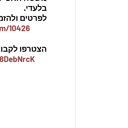
בלעדי.
לפרטים ולהזמנו
em/10426
הצטרפו לקבוצ
x8DebNrcK