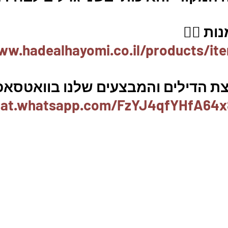
ת 👇🏼
ww.hadealhayomi.co.il/products/it
ת הדילים והמבצעים שלנו בוואטסאפ 
chat.whatsapp.com/FzYJ4qfYHfA64