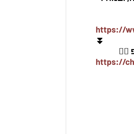
https://w
⏬
🏽
https://