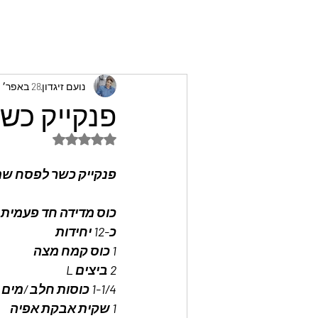
נועם זיגדון
28 באפר׳ 2024
פנקייק כשר
דירוג של NaN מתוך 5 כוכבים
פנקייק כשר לפסח שמכי
כוס מדידה חד פעמית 
כ-12 יחידות 
1 כוס קמח מצה 
2 ביצים L
1-1/4 כוסות חלב /מים
1 שקית אבקת אפיה 