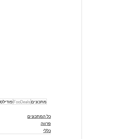
מתכונים
FooDeals
פודילס
כל המתכונים
פרווה
כללי