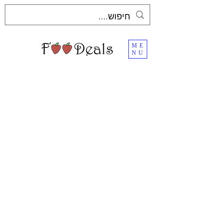
ME
NU