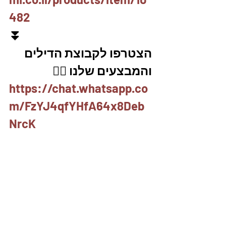
482
⏬
הצטרפו לקבוצת הדילים 
והמבצעים שלנו 👇🏽
https://chat.whatsapp.co
m/FzYJ4qfYHfA64x8Deb
NrcK