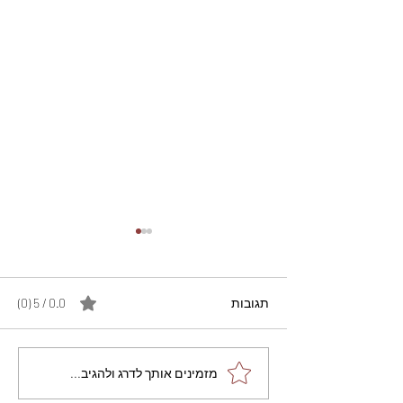
תגובות
0.0 / 5 ‏(0)
מתכון מנצח עוגת מייפל
מזמינים אותך לדרג ולהגיב...
שוקולד בחושה וקלה - זיוה