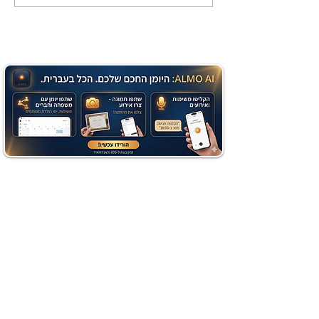
שוקולד בחושה וקלה - זיוה
כהן