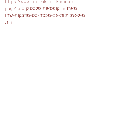
https://www.foodeals.co.il/product-
page/מארז-15-קופסאות-פלסטיק-310-
מ-ל-איכותיות-עם-מכסה-סט-מדבקות-שחו
רות