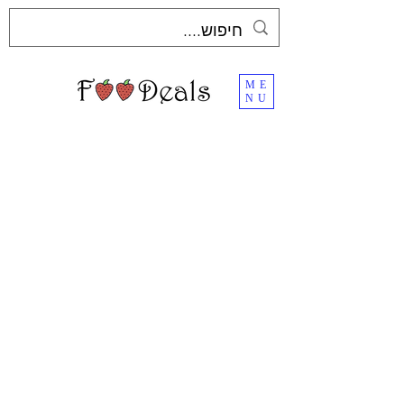
ME
NU