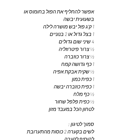
אפשר להחליף את הפול בחומוס או 
בשעועית יבשה
1 ק"ג פול יבש מושרה לילה 
1 בצל גדול או 2 בנוניים 
4 שיני שום גדולים
½ צרור פיטרוזליה 
½ צרור כוזברה 
1 כף גדושה קמח
½ שקית אבקת אפיה 
1 כפית כמון 
1 כפית כוזברה יבשה 
½ כף מלח 
½ כפית פלפל שחור 
לטחון הכל במעבד מזון 
סמוך לטיגון ; 
לשים בקערה 2 כוסות מהתערובת 
להוסיף לקערה 