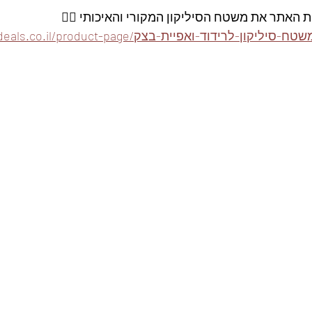
ת האתר את משטח הסיליקון המקורי והאיכותי 👇🏽
https://www.foodeals.co.il/product-pa/משטח-סיליקון-לרידוד-ואפיית-בצק