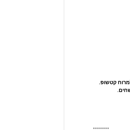
רוח קטשופ, 
********