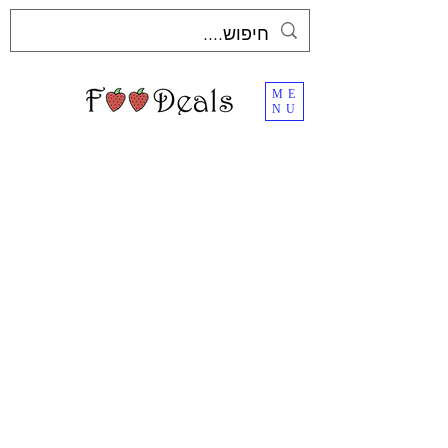
ME
NU