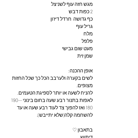
מגש חזה עוף לשניצל
2 כפות דבש
כף גדושה  חרדל דיז'ון
גריל עוף
מלח
פלפל
מעט שום גבישי
שמן זית
אופן ההכנה: 
לשים בקערה ולערבב הכל כך שכל החזות 
מצופים.
להניח לשעה או יותר לספיגת הטעמים.
לאפות בתנור רבע שעה בחום בינוני -190-
180 ואז להפוך צד לעוד רבע שעה או עד 
להשחמה קלה(שלא יתייבש).
בתאבון ♡
דיתוש