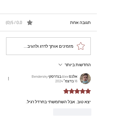
תגובה אחת
0.0 / 5 ‏(0)
מתכון מנצח עוגת מייפל
מזמינים אותך לדרג ולהגיב...
שוקולד בחושה וקלה - זיוה
כהן
החדשות ביותר
אלכס Alex בנדרסקי Bendersky
16 בדצמ׳ 2024
דירוג של 5 מתוך 5 כוכבים
יצא טוב, אבל השתמשתי בחרדל רגיל.
לייק
להשיב