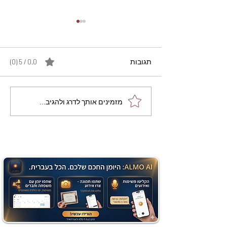
תגובות
0.0 / 5 ‏(0)
מתכון מנצח עוגת מייפל
מזמינים אותך לדרג ולהגיב...
שוקולד בחושה וקלה - זיוה
כהן