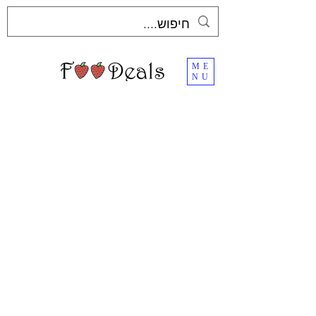
ME
NU