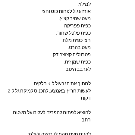
למילוי:
אורז עגול לפחות כוס וחצי.
מעט שמיר קצוץ.
כפית פפריקה
כפית פלפל שחור.
חצי כפית מלח.
מעט בהרט.
פטרוזליה קצוצה דק
כפית שמן זית.
לערבב היטב 
לחתוך את הגבעול ל-3 חלקים
לעשות חריץ  באמצע, להכניס למיקרוגל ל-2 
דקות
להוציא לפתוח להפריד  לעלים על משטח  
רחב.
להניח מעט מהמילו בקצה ולגלגל 