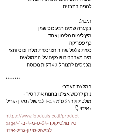
להניח בתבנית
תיבול:
בקערה שמים רבע כוס שמן
מיץ לימום מלימון אחד
כף פפריקה
כפית פלפל שחור.חצי כפית מלח  וכוס וחצי 
מים מערבבים ויוצקים על  הממולאים 
מכניסים לתנור ל-40 דקות מכוסה 
********
המלצת האתר: 
ניתן לרכוש אצלנו בחנות את הסיר - 
מולטיקוקר 24 ס"מ 4 ב-1 לבישול / טיגון / גריל 
/ אידוי 👇
https://www.foodeals.co.il/product-
page/סירמולטיקוקר-24-ס-מ-4-ב-1-
לבישול-טיגון-גריל-אידוי