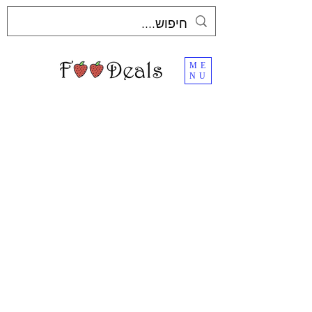
ME
NU