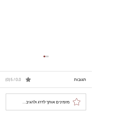
תגובות
0.0 / 5 ‏(0)
מתכון מנצח עוגת מייפל
מזמינים אותך לדרג ולהגיב...
שוקולד בחושה וקלה - זיוה
כהן