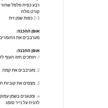
רבע כפית פלפל שחור 
קורט מלח
2-3 כפות שמן זית
אופן ההכנה:
מערבבים את החומרים 
אופן ההכנה:
1. חותכים חזה העוף לקוביות של 3 על 3 ס"מ
2. מערבבים את קמח, הקורנפלור הבירה המלח ומעט הפלפל לבן ביחד.
3. מצפים את קוביות חזה העוף במעט קמח , טובלים בביצה ולאחר מכן בטמפורה.
4. ומטגנים בשמן עמוק, ל2-3 דקות, להקפיד שלא ישרף (שחזה העוף ישאר בהיר)
להניח על נייר סופג