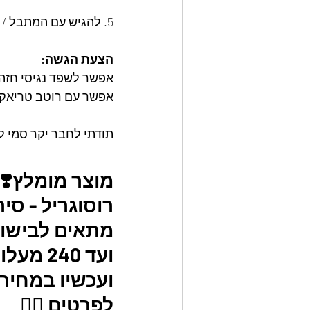
5. להגיש עם המתבל / רוטב של הצ'ילי
הצעת הגשה:
אפשר לשפד נגיסי חזה ה
אפשר עם רוטב טריאקי
תודתי לחבר יקר סמי ל
מוצר מומלץ❣️
רוסוגריל - סי
מתאים לבישול בתנור עד
ועד 240 מעלות ללא המכסה, ומתאים לכל סוגי הכיריים. 
ועכשיו במחיר 
לפרטים 👇🏼