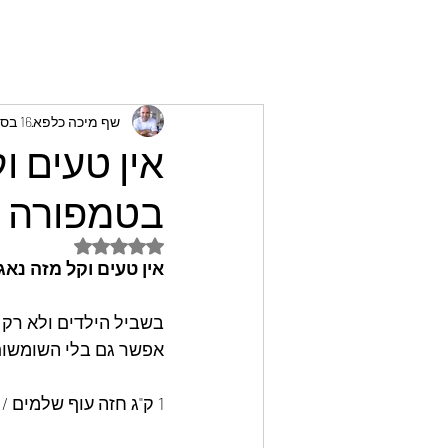
שף מיכה כלפא
16 בספט׳ 2024
אין טעים ו
בטמפורה ת
דירוג של NaN מתוך 5 כוכבים
אין טעים וקל מזה נא
בשביל הילדים ולא רק!
אפשר גם בלי השומשו
1 ק"ג חזה עוף שלמים / או חזה הודו (כל אחד וטעמו)