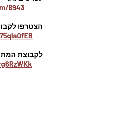
em/8943
הצטרפו לקבוצת
75qla0fEB
לקבוצת המתכונ
3rg6RzWKk