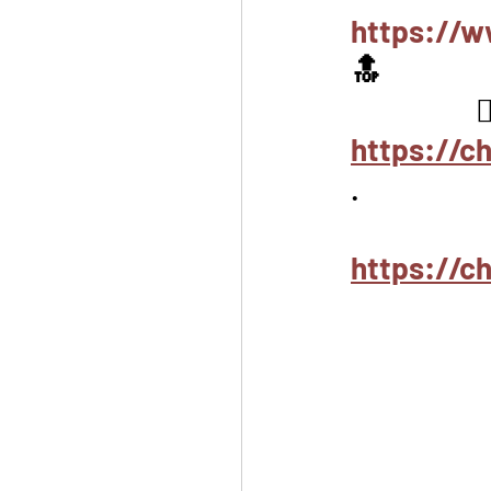
https://w
🔝
https://
.
https://