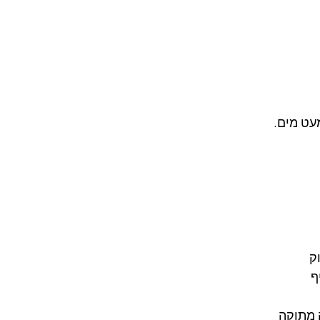
עט מים.
ק
ף
 מתוקה