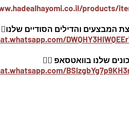
ww.hadealhayomi.co.il/products/it
 המבצעים והדילים הסודיים שלנו👇
chat.whatsapp.com/DWQHY3HIWQEEr
ים שלנו בוואטסאפ 👇🏼
chat.whatsapp.com/BSlzgbYg7p9KH