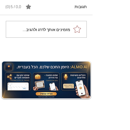
תגובות
0.0 / 5 ‏(0)
מתכון מנצח עוגת מייפל
מזמינים אותך לדרג ולהגיב...
שוקולד בחושה וקלה - זיוה
כהן