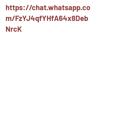
https://chat.whatsapp.co
m/FzYJ4qfYHfA64x8Deb
NrcK