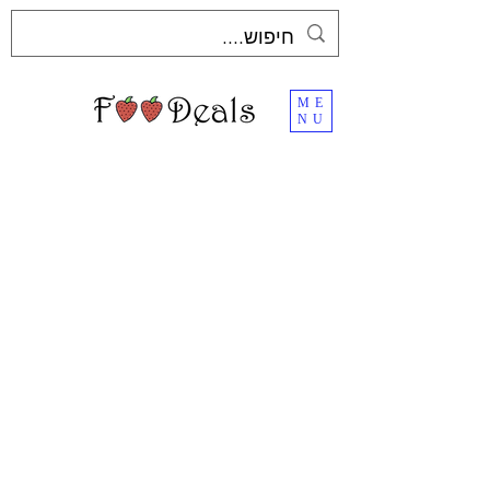
ME
NU