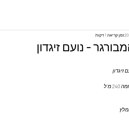
זמן קריאה 1 דקות
בורגר - נועם זיגדון
 זיגדון
מ"ל 