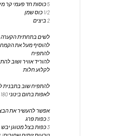
5 כוסות חד פעמי קר מים פושרים
1/2 כוס שמן
2 ביצים 
לשים בתחתית הקערה א
להוסיף מעל את הקמח ה
להתפיח 
להוריד אוויר ושוב להתפ
לקלוע חלות 
להתפיח שוב בתבנית למר
לאפות בחום בינוני 180 מעלות כ- 25 דקות 
אפשר להעשיר את הבצק
3 כפות פרג
3 כפות בצל מטוגן יבש
טבעות זיתים שחורים/ י