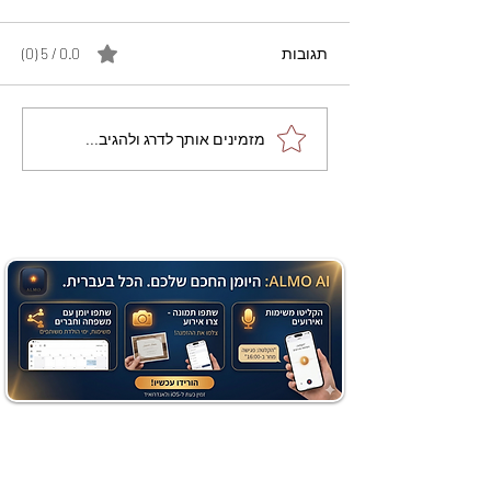
תגובות
0.0 / 5 ‏(0)
מתכון מנצח עוגת מייפל
מזמינים אותך לדרג ולהגיב...
שוקולד בחושה וקלה - זיוה
כהן