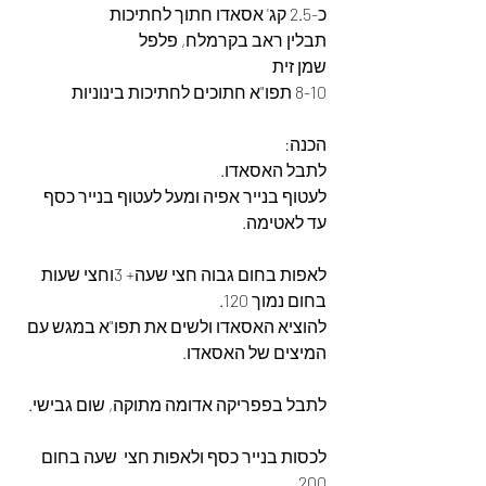
כ-2.5 קג' אסאדו חתוך לחתיכות
תבלין ראב בקרמלח, פלפל
שמן זית
8-10 תפו"א חתוכים לחתיכות בינוניות
הכנה:
לתבל האסאדו.
לעטוף בנייר אפיה ומעל לעטוף בנייר כסף 
עד לאטימה.
לאפות בחום גבוה חצי שעה+ 3וחצי שעות 
בחום נמוך 120.
להוציא האסאדו ולשים את תפו"א במגש עם 
המיצים של האסאדו.
לתבל בפפריקה אדומה מתוקה, שום גבישי.
לכסות בנייר כסף ולאפות חצי  שעה בחום 
200.