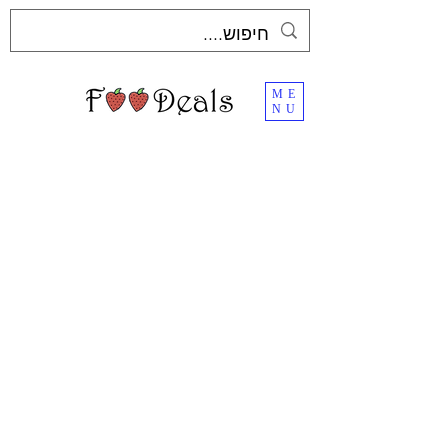
ME
NU