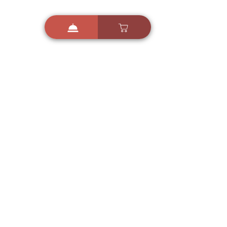
i
X
ברכות ואיחולים - אפליקציית הברכות של ישראל
ברכות ליום הולדת, ברכות
לחגים, ברכות לאירועים ועוד!
הורידו בחינם עכשיו ושלחו
ברכה לאהובים
הורדה