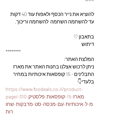
להוציא את נייר הכסף ולאפות עוד 40 דקות 
עד להשחמה השחמה  להשחמה וריכוך.
בתאבון ♡
דיתוש
********
המלצת האתר: 
ניתן לרכוש אצלנו בחנות האתר את מארז 
התבלינים - 15 קופסאות איכותיות במחיר 
בלעדי👇
https://www.foodeals.co.il/product-
page/מארז-15-קופסאות-פלסטיק-310-
מ-ל-איכותיות-עם-מכסה-סט-מדבקות-שחו
רות