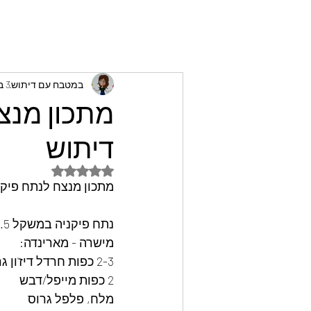
במטבח עם דיתוש
3 באוג׳ 2023
מתכון מנצ
דיתוש
דירוג של NaN מתוך 5 כוכבים
מתכון מנצח לנתח פיקנ
נתח פיקניה במשקל 1.3-1.5 ק"ג
מישרה - מארינדה:
2-3 כפות חרדל דיז'ון גרגירים
2 כפות מייפל/דבש
מלח, פלפל גרוס