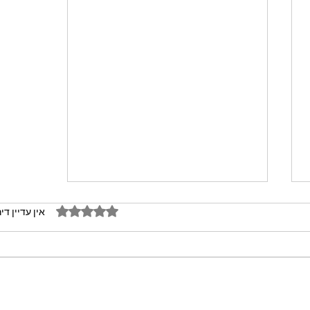
דירוג של 0 מתוך 5 כוכבים
אין עדיין די