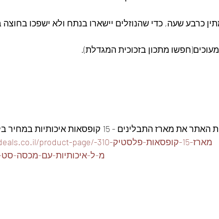
ין כרבע שעה, כדי שהנוזלים יישארו בנתח ולא ישפכו בחוצה 
מעוכים(חפשו מתכון בזכוכית המגדלת).
ז התבלינים - 15 קופסאות איכותיות במחיר בלעדי👇
https://www.foodeals.co.il/product-page/מ
מ-ל-איכותיות-עם-מכסה-סט-