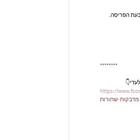
בעת הפריסה.
********
ארז-15-קופסאות-פלסטיק-310-
מדבקות-שחורות