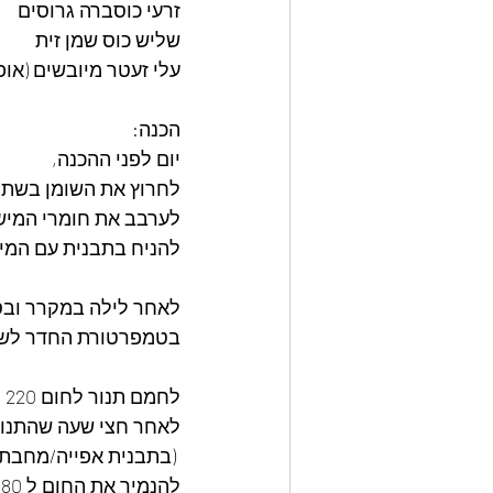
זרעי כוסברה גרוסים
שליש כוס שמן זית
עלי זעטר מיובשים (אופצ
הכנה:
יום לפני ההכנה,
לחרוץ את השומן בשתי 
לערבב את חומרי המישר
להניח בתבנית עם המיש
לאחר לילה במקרר ובסמ
בטמפרטורת החדר לש
לחמם תנור לחום 220 מעלות לחצי שעה.
לאחר חצי שעה שהתנור פועל,
 (בתבנית אפייה/מחבת מברזל יצוק שמתאימה לתנור עם השומן כלפי מטה).
להנמיך את החום ל 180 מעלות ולאפות עוד 40 דקות.