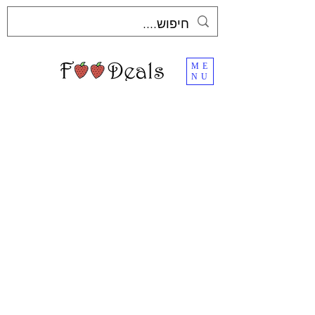
ME
NU