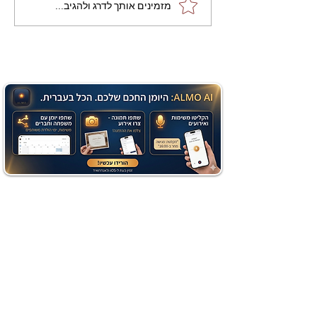
מתכון מנצח עוגת מייפל
מזמינים אותך לדרג ולהגיב...
שוקולד בחושה וקלה - זיוה
כהן