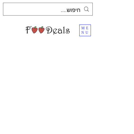
ME
NU