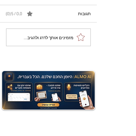
תגובות
0.0 / 5 ‏(0)
מתכון מנצח עוגת מייפל
מזמינים אותך לדרג ולהגיב...
שוקולד בחושה וקלה - זיוה
כהן