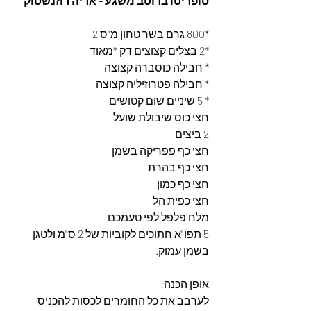
סופריטו ברוטב משגע - אריה רוזנשטוק
*800 גרם בשר טחון מ"ס 2
*2 בצלים קצוצים דק *מאוד
* חבילה כוסברה קצוצה 
* חבילה פטרוזיליה קצוצה 
* 5 שיניים שום קטושים
חצי כוס שיבולת שועל
2 ביצים
חצי כף פפריקה בשמן
חצי כף בהרת
חצי כף כמון
חצי כפית הל
מלח פלפל לפי טעמכם
5 תפו"א חתוכים לקוביות של 2 ס"מ ולטגן 
בשמן עמוק. 
אופן הכנה:
לערבב את כל החומרים לכסות להכניס 