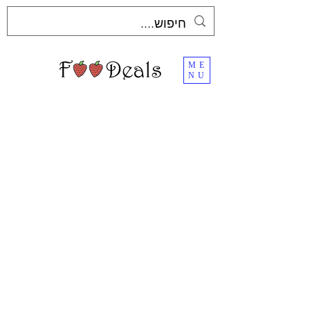
ME
NU