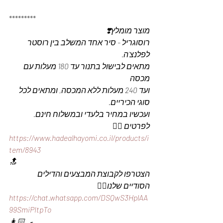
*********
מוצר מומלץ❣️
רוסוגריל - סיר אחד המשלב בין רוסטר 
לפלנצ’ה.
מתאים לבישול בתנור עד 180 מעלות עם 
מכסה
ועד 240 מעלות ללא המכסה, ומתאים לכל 
סוגי הכיריים. 
ועכשיו במחיר בלעדי ובמשלוח חינם. 
לפרטים 👇🏼
https://www.hadealhayomi.co.il/products/i
tem/8943
🔝
הצטרפו לקבוצת המבצעים והדילים 
הסודיים שלנו👇🏼
https://chat.whatsapp.com/DSQwS3HplAA
99SmiPItpTo
👩🏻‍🍳