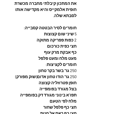
את המתכון קיבלתי מחברה מכשרת 
חופית אלמקייס והיא מקדישה אותו 
לסבתא שלה.
חומרים לסיר הבטטה קסבייה:
5 שיני שום קצוצות
2 כפות פפריקה מתוקה
חצי כפית כורכום
כף אבקת מרק עוף
מעט מלח ומעט פלפל
חומרים לקציצות:
250 גר' בשר בקר טחון
250 גר' הודו טחון אדום(שוק מפורק)
חופן פטרוזליה קצוצה
בצל מגורד בפומפייה
תפו"א בינוני מגורד דק בפומפייה
מלח לפי הטעם
חצי כף פלפל שחור
חצי כף ראס אל חנות