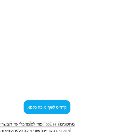
קרדיט לשף מיכה כלפא
מתכונים
FooDeals
פודילס
מאכלי עדות
בשרי
מתכונים בשריים
השף מיכה כלפה
קציצות