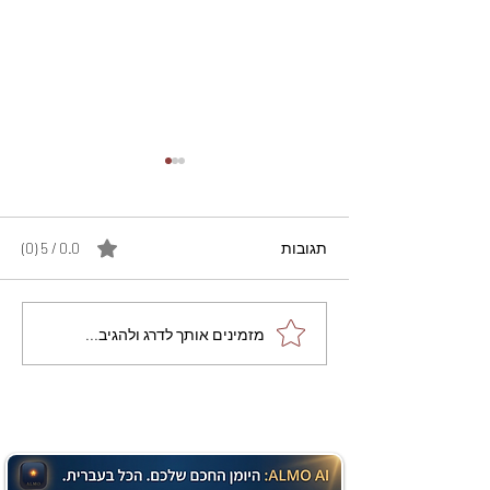
תגובות
0.0 / 5 ‏(0)
מתכון מנצח עוגת מייפל
מזמינים אותך לדרג ולהגיב...
שוקולד בחושה וקלה - זיוה
כהן