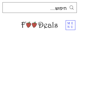
ME
NU