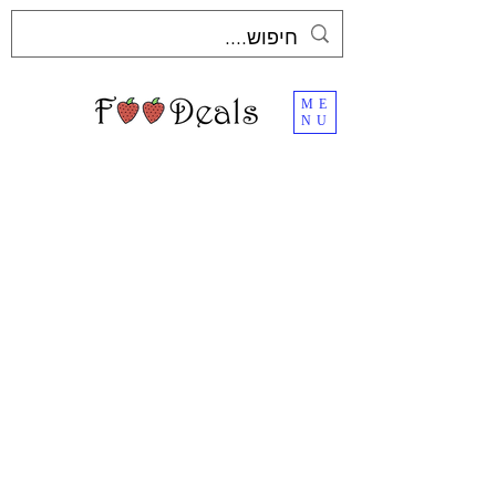
ME
NU