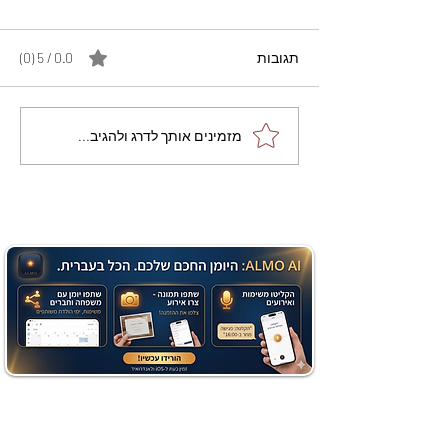
תגובות
0.0 / 5 ‏(0)
מתכון מנצח עוגת מייפל
מזמינים אותך לדרג ולהגיב...
שוקולד בחושה וקלה - זיוה
כהן