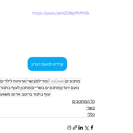
https://youtu.be/42DWpPhMVGk
קרדיט לנועם זיגדון
מתכונים
FooDeals
פודילס
בשרי
ארוחות לילדים
נועם זיגדון
מתכונים בשריים
מתכון לעוף בתנור
עוף בתנור ברוטב אדום משגע
כל המתכונים
בשרי
כללי