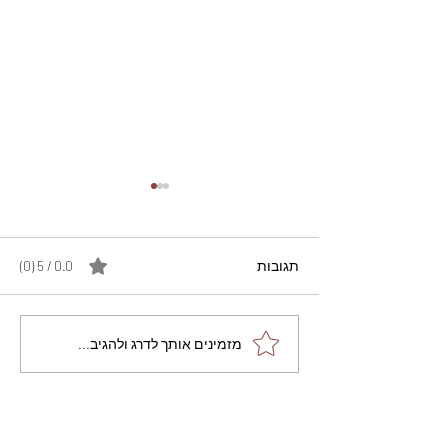
תגובות
0.0 / 5 ‏(0)
מתכון מנצח עוגת מייפל
מזמינים אותך לדרג ולהגיב...
שוקולד בחושה וקלה - זיוה
כהן