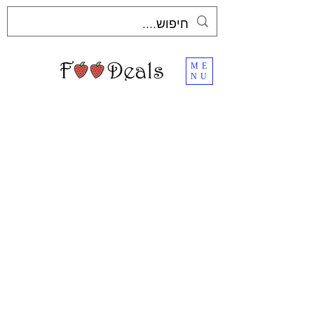
ME
NU