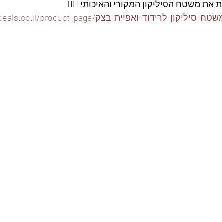
ת את משטח הסיליקון המקורי והאיכותי 👇🏽
https://www.foodeals.co.il/product-pa/משטח-סיליקון-לרידוד-ואפיית-בצק