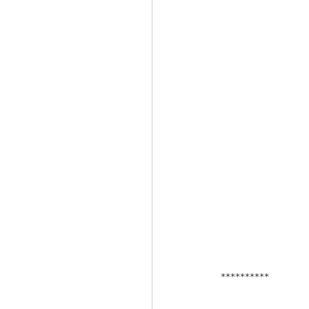
**********