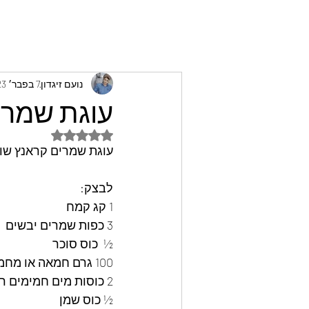
נועם זיגדון
7 בפבר׳ 2023
עוגת שמרים
דירוג של NaN מתוך 5 כוכבים
עוגת שמרים קראנץ שוקו
לבצק:
1 קג קמח
3 כפות שמרים יבשים
½  כוס סוכר
100 גרם חמאה או מחמאה
2 כוסות מים חמימים רכה
½ כוס שמן