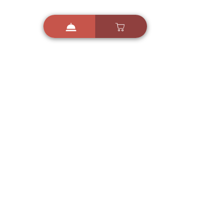
i
X
ברכות ואיחולים - אפליקציית הברכות של ישראל
ברכות ליום הולדת, ברכות
לחגים, ברכות לאירועים ועוד!
הורידו בחינם עכשיו ושלחו
ברכה לאהובים
הורדה