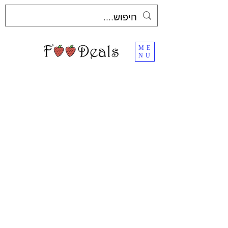
ME
NU