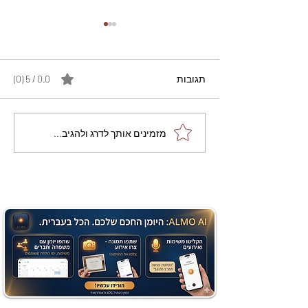
תגובות
0.0 / 5 ‏(0)
מתכון מנצח עוגת מייפל
מזמינים אותך לדרג ולהגיב...
שוקולד בחושה וקלה - זיוה
כהן