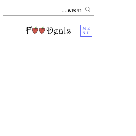
ME
NU