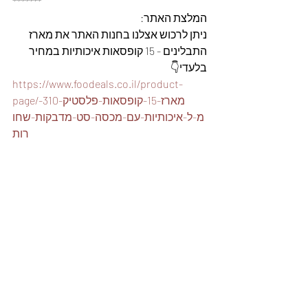
*******
המלצת האתר: 
ניתן לרכוש אצלנו בחנות האתר את מארז 
התבלינים - 15 קופסאות איכותיות במחיר 
בלעדי👇
https://www.foodeals.co.il/product-
page/מארז-15-קופסאות-פלסטיק-310-
מ-ל-איכותיות-עם-מכסה-סט-מדבקות-שחו
רות