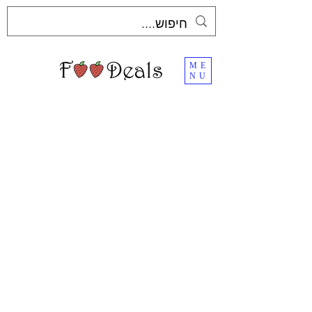
ME
NU