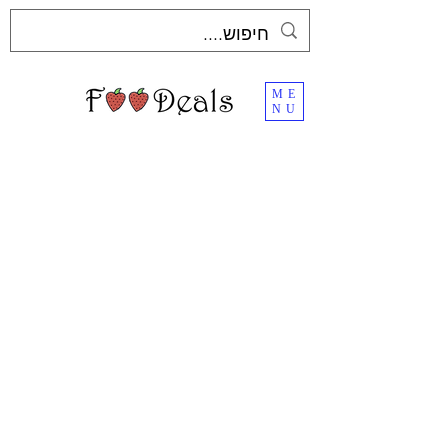
ME
NU