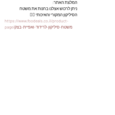
המלצת האתר: 
ניתן לרכוש אצלנו בחנות את משטח 
הסיליקון המקורי והאיכותי 👇🏽
https://www.foodeals.co.il/product-
page/משטח-סיליקון-לרידוד-ואפיית-בצק