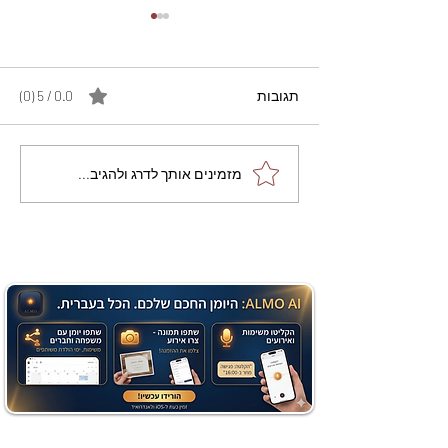
תגובות
0.0 / 5 ‏(0)
מתכון מנצח עוגת מייפל
מזמינים אותך לדרג ולהגיב...
שוקולד בחושה וקלה - זיוה
כהן