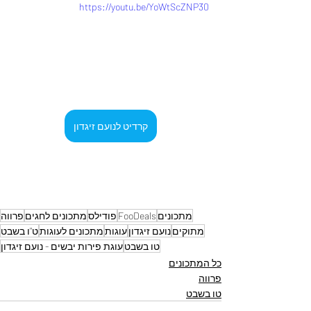
https://youtu.be/YoWtScZNP30
קרדיט לנועם זיגדון
מתכונים
FooDeals
פודילס
מתכונים לחגים
פרווה
מתוקים
נועם זיגדון
עוגות
מתכונים לעוגות
ט"ו בשבט
טו בשבט
עוגת פירות יבשים - נועם זיגדון
כל המתכונים
פרווה
טו בשבט