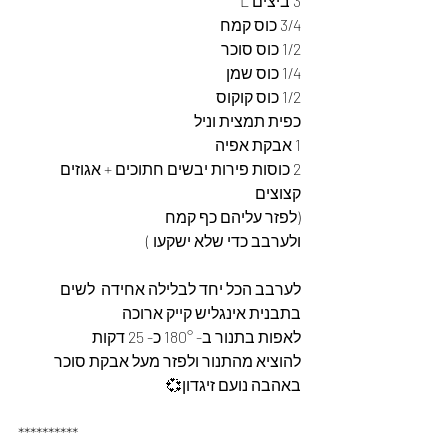
3 ביצים L
3/4 כוס קמח 
1/2 כוס סוכר 
1/4 כוס שמן 
1/2 כוס קוקוס 
כפית תמצית וניל
1 אבקת אפיה 
2 כוסות פירות יבשים חתוכים + אגוזים 
קצוצים 
(לפזר עליהם כף קמח 
ולערבב כדי שלא ישקעו ) 
לערבב הכל יחד לבלילה אחידה  לשים 
בתבנית אינגליש קייק ארוכה 
לאפות בתנור ב- 180° כ- 25 דקות 
להוציא מהתנור ולפזר מעל אבקת סוכר 
באהבה נועם זיגדון💞  
**********