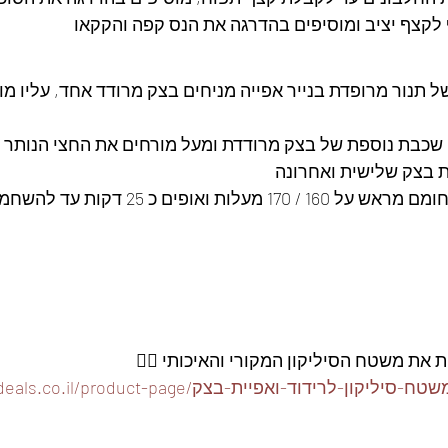
לקצף יציב ומוסיפים בהדרגה את הנס קפה והקקאו
ל תנור מרופדת בנייר אפייה מניחים בצק מרודד אחד, עליו מו
 שכבת נוספת של בצק מרודדת ומעל מורחים את החצי הנותר 
 בצק שלישית ואחרונה
עלות ואופים כ 25 דקות עד להשחמה קלה
ת את משטח הסיליקון המקורי והאיכותי 👇🏽
https://www.foodeals.co.il/product-pa/משטח-סיליקון-לרידוד-ואפיית-בצק