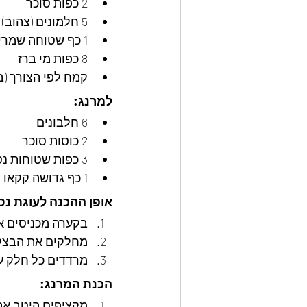
2 כפות סוכר
5 חלמונים (צהוב)
1 כף שטוחה שמרים
8 כפות מי ברז
קמח לפי הצורך (בערך 5 כ
למרנג:
6 חלבונים
2 כוסות סוכר
3 כפות שטוחות נס קפה
1 כף גדושה קקאו
אופן ההכנה לעוגת נס
בקערה מכניסים א
מחלקים את הבצק ל 3 ח
מרדדים כל חלק ע
הכנת המרנג:
מקציפים היטב את