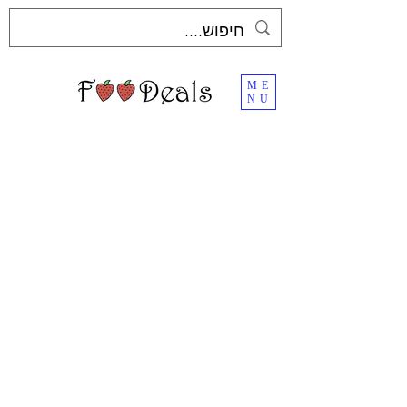
ME
NU