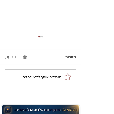
תגובות
0.0 / 5 ‏(0)
מתכון מנצח עוגת מייפל
מזמינים אותך לדרג ולהגיב...
שוקולד בחושה וקלה - זיוה
כהן