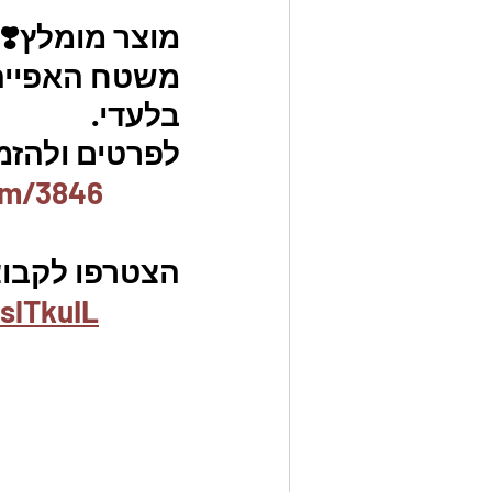
מוצר מומלץ❣️
משטח האפייה ה
בלעדי.
לפרטים ולהזמנו
em/3846
הצטרפו לקבוצ
slTkuIL