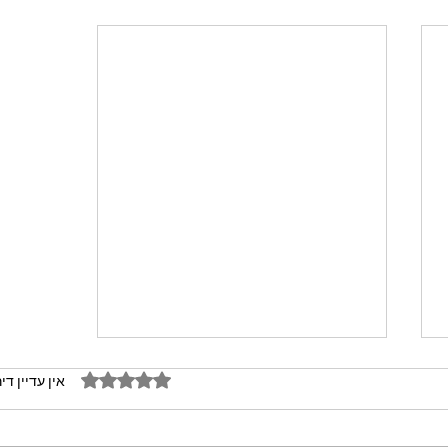
דירוג של 0 מתוך 5 כוכבים
אין עדיין די