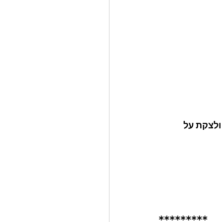
לצקת על 
*********