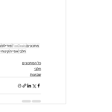
מתכונים
FooDeals
פודילס
מ
חלבי
אפייה
קינוחי
כל המתכונים
חלבי
שבועות