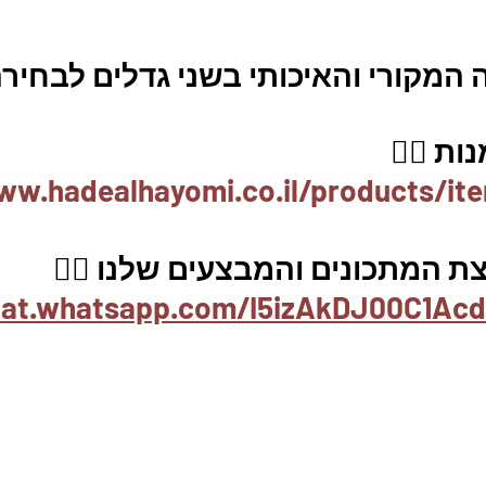
מקורי והאיכותי בשני גדלים לבחירה
ת 👇🏼
ww.hadealhayomi.co.il/products/it
ת המתכונים והמבצעים שלנו 👇🏽
hat.whatsapp.com/I5izAkDJ00C1Acd