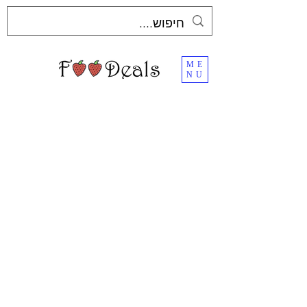
ME
NU