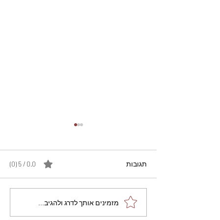
תגובות
0.0 / 5 ‏(0)
מתכון מנצח עוגת מייפל
מזמינים אותך לדרג ולהגיב...
שוקולד בחושה וקלה - זיוה